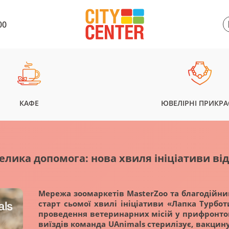
00
КАФЕ
ЮВЕЛІРНІ ПРИКР
лика допомога: нова хвиля ініціативи від
Мережа зоомаркетів MasterZoo та благодійни
старт сьомої хвилі ініціативи «Лапка Турбот
проведення ветеринарних місій у прифронтов
виїздів команда UAnimals стерилізує, вакцин