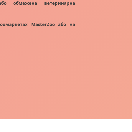
або обмежена ветеринарна
оомаркетах MasterZoo або на