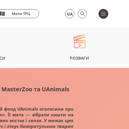
Мапа ТРЦ
UA
АСИ
РОЗВАГИ
 MasterZoo та UAnimals
й фонд UAnimals оголосили про
и». Її мета — зібрати кошти на
их містах і селах. У межах цих
ує і лікує безпритульних тварин